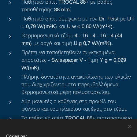
Παθητικό σπίτι TROCAL 88+ με βάθος
τοποθέτησης 88 mm.
Παθητικό σπίτι σύμφωνα με τον Dr. Feist με U f
= 0,79 W/(m²K) και U w ≤ 0,80 W/(m²K).
Θερμομονωτικό τζάμι 4 - 16 - 4 - 16 - 4 (44
mm) με αργό και τιμή U g 0,7 W/(m²K).
Πρέπει να τοποθετηθούν συγκεκριμένοι
αποστάτες - Swisspacer V - Τιμή Y g = 0,029
W/(mK).
Πλήρης δυνατότητα ανακύκλωσης των υλικών
που διαχωρίζονται στα παρεμβαλλόμενα
θερμομονωτικά μέρη πολυστυρενίου.
Δύο μονωτές ο καθένας στο προφίλ του
φύλλου και του πλαισίου και ένας στο τζάμι.
Το παθητικό σπίτι TROCAL 88+ πιστοποιημένο
από τον Dr. Feist είναι δυνατό μόνο σε λευκό
PVC.
Cokies bar