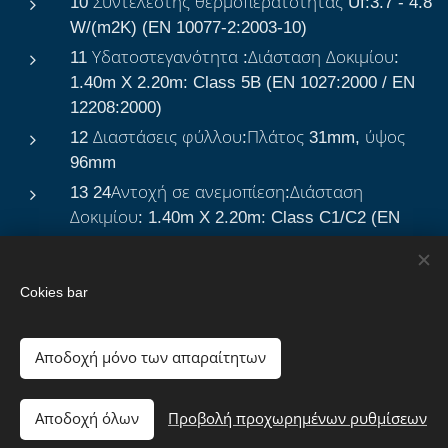
10 Συντελεστής θερμοπερατότητας Uf:3.7 - 4.8
W/(m2K) (EN 10077-2:2003-10)
11 Υδατοστεγανότητα :Διάσταση Δοκιμίου:
1.40m X 2.20m: Class 5B (EN 1027:2000 / EN
12208:2000)
12 Διαστάσεις φύλλου:Πλάτος 31mm, ύψος
96mm
13 24Αντοχή σε ανεμοπίεση:Διάσταση
Δοκιμίου: 1.40m X 2.20m: Class C1/C2 (EN
12211:2000 / EN 12210:2000)
Cokies bar
Αποδοχή μόνο των απαραίτητων
Cookies
Αποδοχή όλων
Προβολή προχωρημένων ρυθμίσεων