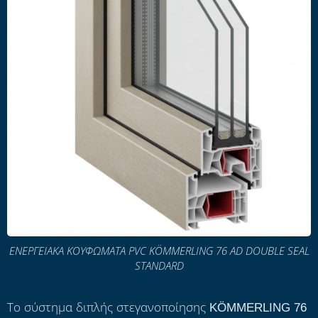
ΕΝΕΡΓΕΙΑΚΑ ΚΟΥΦΩΜΑΤΑ PVC KÖMMERLING 76 AD DOUBLE SEAL
STANDARD
Το σύστημα διπλής στεγανοποίησης KÖMMERLING 76