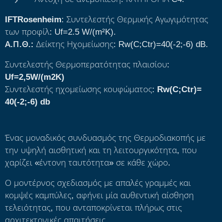
IFT
Rosenheim
: Συντελεστής Θερμικής Αγωγιμότητας
των προφίλ: Uf=2.5 W/(m²K).
Α.Π.Θ.:
Δείκτης Ηχομείωσης: Rw(C;Ctr)=40(-2;-6) dB.
Συντελεστής Θερμοπερατότητας πλαισίου:
Uf=2,5W/(m2K)
Συντελεστής ηχομείωσης κουφώματος:
Rw(C;Ctr)=
40(-2;-6) db
Ένας μοναδικός συνδυασμός της Θερμοδιακοπής με
την υψηλή αισθητική και τη λειτουργικότητα, που
χαρίζει «έντονη ταυτότητα» σε κάθε χώρο.
Ο μοντέρνος σχεδιασμός με απαλές γραμμές και
κομψές καμπύλες, αφήνει μία αυθεντική αίσθηση
τελειότητας, που ανταποκρίνεται πλήρως στις
αρχιτεκτονικές απαιτήσεις.