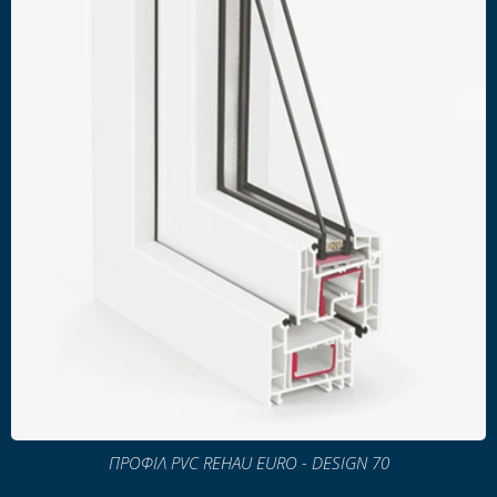
ΠΡΟΦΙΛ PVC REHAU EURO - DESIGN 70