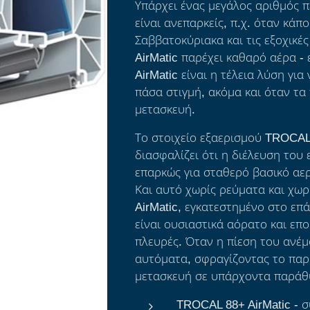
Υπάρχει ένας μεγάλος αριθμός 
είναι ανεπαρκείς, π.χ. όταν κάποι
Σαββατοκύριακα και τις εξοχικέ
AirMatic παρέχει καθαρό αέρα -
AirMatic είναι η τέλεια λύση γι
πάσα στιγμή, ακόμα και όταν τα 
μετασκευή.
Το στοιχείο εξαερισμού TROCAL
διασφαλίζει ότι η διέλευση του
επαρκώς για σταθερό βασικό αερ
Και αυτό χωρίς ρεύματα και χωρ
AirMatic, εγκατεστημένο στο ε
είναι ουσιαστικά αόρατο και επ
πλευρές. Όταν η πίεση του ανέμ
αυτόματα, σφραγίζοντας το παρ
μετασκευή σε υπάρχοντα παράθ
TROCAL 88+ AirMatic - 