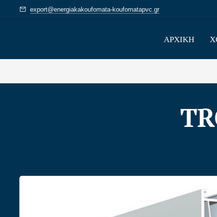
export@energiakakoufomata-koufomatapvc.gr
ΑΡΧΙΚΗ
Χ
TR