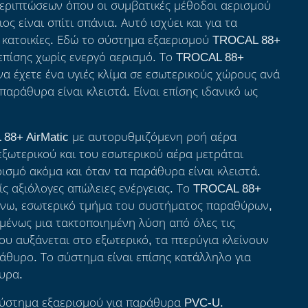
περιπτώσεων όπου οι συμβατικές μέθοδοι αερισμού
ος είναι σπίτι σπάνια. Αυτό ισχύει και για τα
ς κατοικίες. Εδώ το σύστημα εξαερισμού TROCAL 88+
 επίσης χωρίς ενεργό αερισμό. Το TROCAL 88+
α να έχετε ένα υγιές κλίμα σε εσωτερικούς χώρους ανά
παράθυρα είναι κλειστά. Είναι επίσης ιδανικό ως
 88+ AirMatic με αυτορυθμιζόμενη ροή αέρα
 εξωτερικού και του εσωτερικού αέρα μετράται
ισμό ακόμα και όταν τα παράθυρα είναι κλειστά.
ίς αξιόλογες απώλειες ενέργειας. Το TROCAL 88+
πάνω, εσωτερικό τμήμα του συστήματος παραθύρων,
ομένως μια τακτοποιημένη λύση από όλες τις
ου αυξάνεται στο εξωτερικό, τα πτερύγια κλείνουν
άθυρο. Το σύστημα είναι επίσης κατάλληλο για
υρα.
σύστημα εξαερισμού για παράθυρα PVC-U.