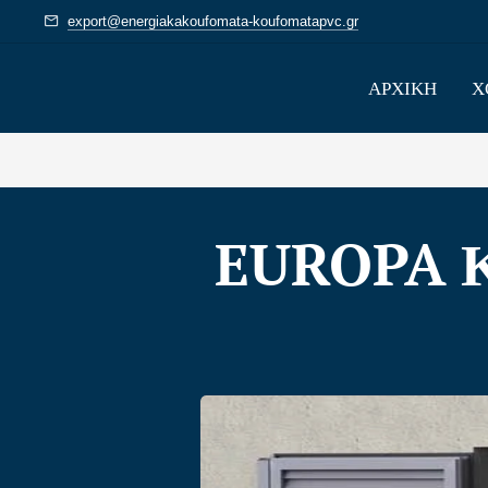
export@energiakakoufomata-koufomatapvc.gr
ΑΡΧΙΚΗ
Χ
EUROPA 