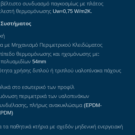
ο βέλτιστο συνδυασμό παγκοσμίως με πλάτος
τελεστή θερμομόνωσης Uw=0,75 W/m2K.
 Συστήματος
κή
α με Μηχανισμό Περιμετρικού Κλειδώματος
πίπεδο θερμομόνωσης και ηχομόνωσης με:
 πολυαμιδίων 54mm
ότητα χρήσης διπλού ή τριπλού υαλοπίνακα πάχους
υλικά στο εσωτερικό των προφίλ
μόνωση περιμετρικά των υαλοπινάκων
συνδιέλασης, πλήρως ανακυκλώσιμα (EPDM-
EPDM)
ια τα παθητικά κτήρια με σχεδόν μηδενική ενεργειακή