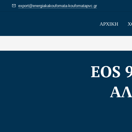
export@energiakakoufomata-koufomatapvc.gr
ΑΡΧΙΚΗ
Χ
EOS 
ΑΛ