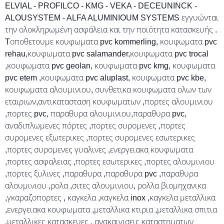
ELVIAL - PROFILCO - KMG - VEKA - DECEUNINCK -
ALOUSYSTEM - ALFA ALUMINIOUM SYSTEMS εγγυώνται
την ολοκληρωμένη ασφάλεια και την ποιότητα κατασκευής .
Tοποθετουμε κουφωματα pvc kommerling, κουφωματα pvc
rehau,κουφωματα pvc salamander,κουφωματα pvc trocal
,κουφωματα pvc geolan, κουφωματα pvc kmg, κουφωματα
pvc etem ,κουφωματα pvc aluplast, κουφωματα pvc kbe,
κουφωματα αλουμινιου, συνθετικα κουφωματα ολων των
εταιριων,αντικατασταση κουφωματων ,πορτες αλουμινιου
,πορτες pvc, παραθυρα αλουμινιου,παραθυρα pvc,
αναδιπλωμενες πόρτες ,πορτες συρομενες ,πορτες
συρομενες εξωτερικες ,πορτες συρομενες εσωτερικες
,πορτες συρομενες γυαλινες ,ενεργειακα κουφωματα
,πορτες ασφαλειας ,πορτες εσωτερικες ,πορτες αλουμινιου
,πορτες ξυλινες ,παραθυρα ,παραθυρα pvc ,παραθυρα
αλουμινιου ,ρολα ,σιτες αλουμινιου, ρολλα βιομηχανικα
,γκαραζοπορτες , καγκελα ,καγκελα inox ,καγκελα μεταλλικα
,ενεργειακα κουφωματα ,μεταλλικα κτιρια ,μεταλλικα σπιτια
,μεταλλικες κατασκευες , ανακαινισεις καταστηματων