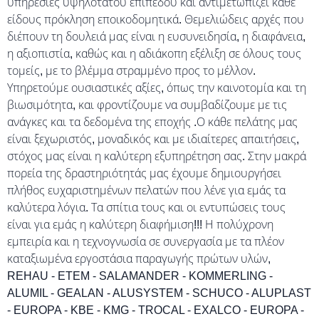
υπηρεσίες υψηλότατου επιπέδου και αντιμετωπίζει κάθε
είδους πρόκληση εποικοδομητικά. Θεμελιώδεις αρχές που
διέπουν τη δουλειά μας είναι η ευσυνειδησία, η διαφάνεια,
η αξιοπιστία, καθώς και η αδιάκοπη εξέλιξη σε όλους τους
τομείς, με το βλέμμα στραμμένο προς το μέλλον.
Υπηρετούμε ουσιαστικές αξίες, όπως την καινοτομία και τη
βιωσιμότητα, και φροντίζουμε να συμβαδίζουμε με τις
ανάγκες και τα δεδομένα της εποχής .Ο κάθε πελάτης μας
είναι ξεχωριστός, μοναδικός και με ιδιαίτερες απαιτήσεις,
στόχος μας είναι η καλύτερη εξυπηρέτηση σας. Στην μακρά
πορεία της δραστηριότητάς μας έχουμε δημιουργήσει
πλήθος ευχαριστημένων πελατών που λένε για εμάς τα
καλύτερα λόγια. Τα σπίτια τους και οι εντυπώσεις τους
είναι για εμάς η καλύτερη διαφήμιση!!! Η πολύχρονη
εμπειρία και η τεχνογνωσία σε συνεργασία με τα πλέον
καταξιωμένα εργοστάσια παραγωγής πρώτων υλών,
REHAU - ETEM - SALAMANDER - KOMMERLING -
ALUMIL - GEALAN - ALUSYSTEM - SCHUCO - ALUPLAST
- EUROPA - KBE - KMG - TROCAL - EXALCO - EUROPA -