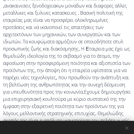
,ανακαινισεις ξενοδοχειακων μοναδων και διαφορες αλλες
μεταλλικες και ξυλινες κατασκευες . Βασική πολιτική της
εταιρείας μας είναι να προσφέρει ολοκληρωμένες
προτάσεις και να ικανοποιεί τις απαιτήσεις των
αρχιτεκτόνων των μηχανικών, των συνεργατών και των
ιδιωτών. Τα κουφώματα αρμόζουν σε οποιοδήποτε στυλ
προσωπικής ζωής και διακόσμησης. Η Eταιρεια μας έχει ως
θεμελιώδη ιδεολογία της το σεβασμό για το άτομο, την
αφοσίωση στην προσφερόμενη ποιότητα και αξιοπιστία των
προϊόντων της, την άποψη ότι η εταιρεία υφίσταται για να
παρέχει νέες τεχνολογίες, που προωθούν την ανάπτυξη και
τη βελτίωση της ανθρωπότητας και την συνεχή δέσμευση
για υπευθυνότητα προς την κοινωνία.Εχουμε δημιουργήσει
μια επιχειρησιακή κουλτούρα με κύριο συστατικό της την
έμφαση στην εξαιρετική ποιότητα των προϊόντων της για
λόγους μελλοντικής στρατηγικής επιτυχίας. Θεμελιώδης
σκοπός της είναι η απόλυτη ικανοποίηση του πελάτη χωρίς
να προσπαθεί να τον εκμεταλλευτεί, αλλά αντιθέτως να