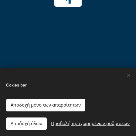
Cokies bar
Αποδοχή μόνο των απαραίτητων
Cookies
Αποδοχή όλων
Προβολή προχωρημένων ρυθμίσεων